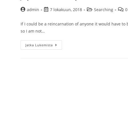
Artikkelin
Artikkeli
Artikkelin
Artik
admin
7 lokakuun, 2018
Searching
0
kirjoittaja:
julkaistu:
kategoria:
komm
If I could be a reincarnation of anyone it would have to 
so I am not…
Japanese
Jatka Lukemista
macaque
madness
and
the
monkeys
of
Takasakiyama