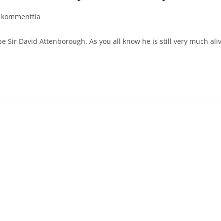
kelin
 kommenttia
entit:
be Sir David Attenborough. As you all know he is still very much ali